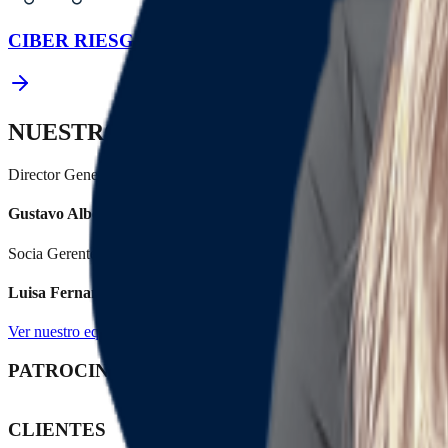
CIBER RIESGOS
NUESTROS LÍDERES
Director General
Gustavo Alberto Herrera A.
Socia Gerente de procesos jurídicos
Luisa Fernanda Herrera
Ver nuestro equipo
PATROCINIOS & AFILIACIONES
CLIENTES