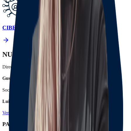
CIBER RIESGOS
NUESTROS LÍDERES
Director General
Gustavo Alberto Herrera A.
Socia Gerente de procesos jurídicos
Luisa Fernanda Herrera
Ver nuestro equipo
PATROCINIOS & AFILIACIONES