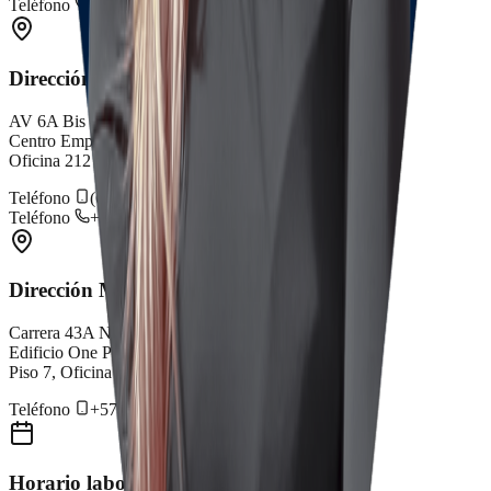
Teléfono
+57 317 3795688
Dirección Cali
AV 6A Bis # 35N - 100
Centro Empresarial Chipichape
Oficina 212
Teléfono
(602) 659 4075
Teléfono
+57 315 5776200
Dirección Medellín
Carrera 43A No. 5A-113
Edificio One Plaza P.H., Torre Sur
Piso 7, Oficina 0713
Teléfono
+57 312 6944221
Horario laboral