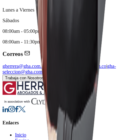
Lunes a Viernes
Sábados
08:00am - 05:00pm
08:00am - 11:30pm
Correos
gherrera@gha.com.co
|
comunicaciones@gha.com.co
|
gha-
seleccion@gha.com.co
Trabaja con Nosotros
Solicita tu Consulta
Enlaces
Inicio