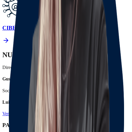
CIBER RIESGOS
NUESTROS LÍDERES
Director General
Gustavo Alberto Herrera A.
Socia Gerente de procesos jurídicos
Luisa Fernanda Herrera
Ver nuestro equipo
PATROCINIOS & AFILIACIONES