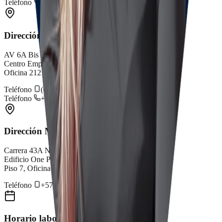
Teléfono
+57 317 3795688
Dirección Cali
AV 6A Bis # 35N - 100
Centro Empresarial Chipichape
Oficina 212
Teléfono
(602) 659 4075
Teléfono
+57 315 5776200
Dirección Medellín
Carrera 43A No. 5A-113
Edificio One Plaza P.H., Torre Sur
Piso 7, Oficina 0713
Teléfono
+57 312 6944221
Horario laboral