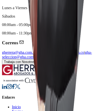
Lunes a Viernes
Sábados
08:00am - 05:00pm
08:00am - 11:30pm
Correos
gherrera@gha.com.co
|
comunicaciones@gha.com.co
|
gha-
seleccion@gha.com.co
Trabaja con Nosotros
Solicita tu Consulta
Enlaces
Inicio