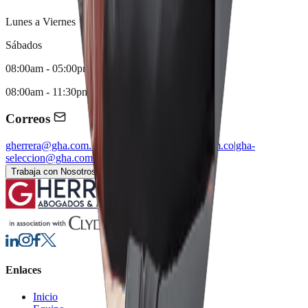
Lunes a Viernes
Sábados
08:00am - 05:00pm
08:00am - 11:30pm
Correos
gherrera@gha.com.co
|
comunicaciones@gha.com.co
|
gha-
seleccion@gha.com.co
Trabaja con Nosotros
Solicita tu Consulta
Enlaces
Inicio