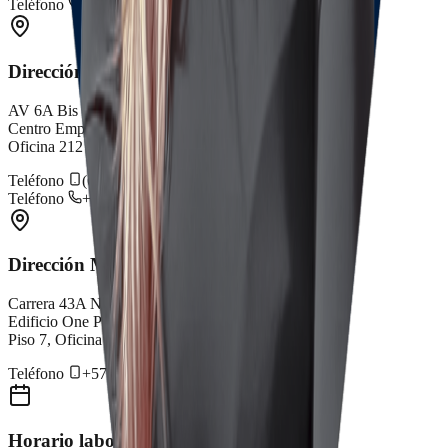
Teléfono
+57 317 3795688
Dirección Cali
AV 6A Bis # 35N - 100
Centro Empresarial Chipichape
Oficina 212
Teléfono
(602) 659 4075
Teléfono
+57 315 5776200
Dirección Medellín
Carrera 43A No. 5A-113
Edificio One Plaza P.H., Torre Sur
Piso 7, Oficina 0713
Teléfono
+57 312 6944221
Horario laboral