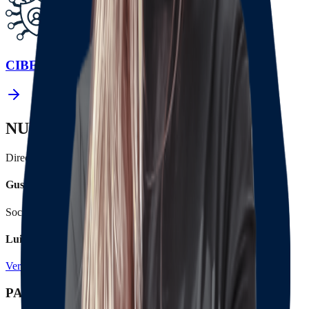
CIBER RIESGOS
NUESTROS LÍDERES
Director General
Gustavo Alberto Herrera A.
Socia Gerente de procesos jurídicos
Luisa Fernanda Herrera
Ver nuestro equipo
PATROCINIOS & AFILIACIONES